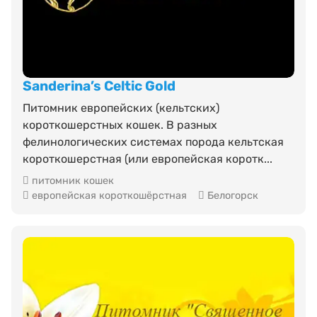
Sanderina’s Celtic Gold
Питомник европейских (кельтских)
короткошерстных кошек. В разных
фелинологических системах порода кельтская
короткошерстная (или европейская коротк...
питомник кошек
европейская короткошёрстная
Белогорск