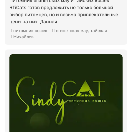
Питомник египетских мау и тайских кошек
RTiCats готов предложить не только большой
выбор питомцев, но и весьма привлекательные
цены на них. Данная ...
питомник кошек
египетская мау
,
тайская
Михайлов