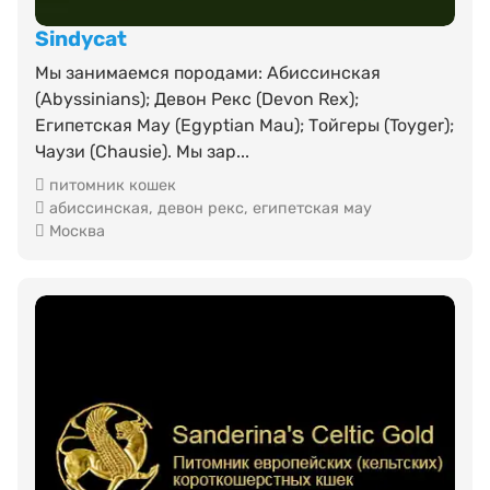
Sindycat
Мы занимаемся породами: Абиссинская
(Abyssinians); Девон Рекс (Devon Rex);
Египетская Мау (Egyptian Mau); Тойгеры (Toyger);
Чаузи (Chausie). Мы зар...
питомник кошек
абиссинская
,
девон рекс
,
египетская мау
Москва