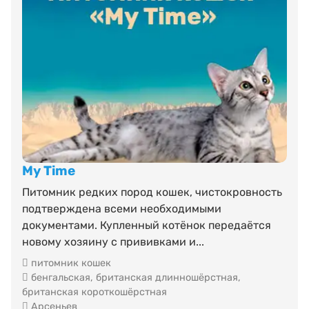
My Time
Питомник редких пород кошек, чистокровность
подтверждена всеми необходимыми
документами. Купленный котёнок передаётся
новому хозяину с прививками и...
питомник кошек
бенгальская
,
британская длинношёрстная
,
британская короткошёрстная
Арсеньев