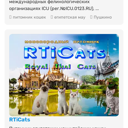
международных фелинологических
организациях ICU (рег.№ICU.0123.RU), ...
питомник кошек
египетская мау
Пушкино
RTiCats