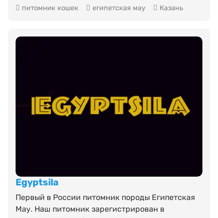
питомник кошек
египетская мау
Казань
Egyptsila
Первый в России питомник породы Египетская
Мау. Наш питомник зарегистрирован в