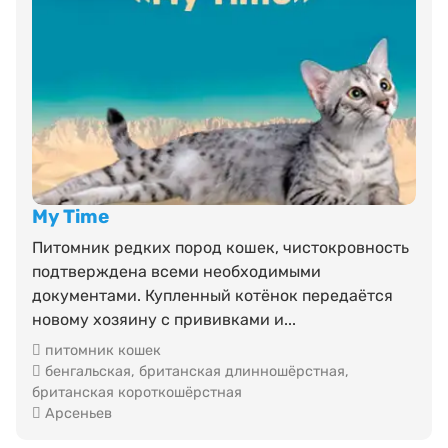
My Time
Питомник редких пород кошек, чистокровность
подтверждена всеми необходимыми
документами. Купленный котёнок передаётся
новому хозяину с прививками и...
питомник кошек
бенгальская
,
британская длинношёрстная
,
британская короткошёрстная
Арсеньев