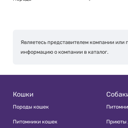
Камчатский край
1
Краснодарский
2
край
Краснодар
1
Являетесь представителем компании или 
Сочи
1
информацию о компании в каталог.
Ленинградская
11
область
Московская
70
область
Новосибирская
5
область
Кошки
Собак
Пермский край
1
Породы кошек
Питомни
Приморский край
1
Республика
1
Питомники кошек
Приюты 
Башкортостан