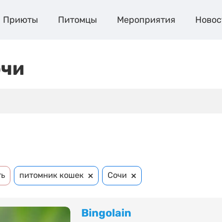
Приюты
Питомцы
Мероприятия
Новос
очи
×
×
ть
питомник кошек
Сочи
Bingolain