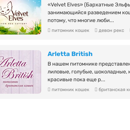
«Velvet Elves» (Бархатные Эльф
занимающийся разведением коше
потому, что многие люби...
питомник кошек
девон рекс
Arletta British
В нашем питомнике представле
лиловые, голубые, шоколадные, 
красивые пока еще р...
питомник кошек
британская к