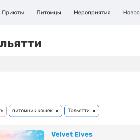
Приюты
Питомцы
Мероприятия
Новос
льятти
×
×
ть
питомник кошек
Тольятти
Velvet Elves