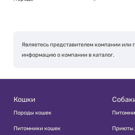
Камчатский край
1
Краснодарский
2
край
Ленинградская
11
область
Являетесь представителем компании или 
Московская
70
информацию о компании в каталог.
область
Новосибирская
5
область
Пермский край
1
Приморский край
1
Кошки
Собак
Республика
1
Башкортостан
Породы кошек
Питомни
Республика Коми
1
Питомники кошек
Приюты 
Республика
4