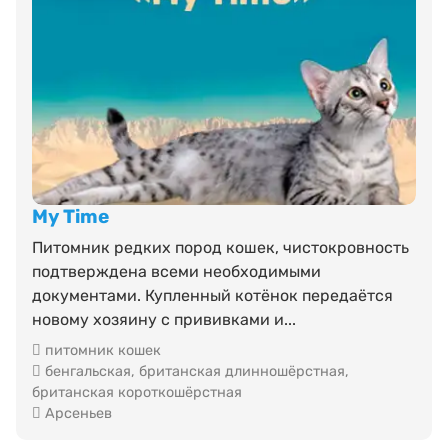
My Time
Питомник редких пород кошек, чистокровность
подтверждена всеми необходимыми
документами. Купленный котёнок передаётся
новому хозяину с прививками и...
питомник кошек
бенгальская
,
британская длинношёрстная
,
британская короткошёрстная
Арсеньев