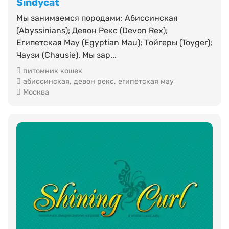
Sindycat
Мы занимаемся породами: Абиссинская
(Abyssinians); Девон Рекс (Devon Rex);
Египетская Мау (Egyptian Mau); Тойгеры (Toyger);
Чаузи (Chausie). Мы зар...
питомник кошек
абиссинская
,
девон рекс
,
египетская мау
Москва