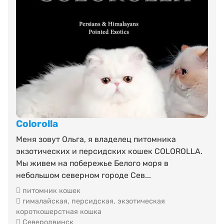
Colorolla
Меня зовут Ольга, я владелец питомника
экзотических и персидских кошек COLOROLLA.
Мы живем на побережье Белого моря в
небольшом северном городе Сев...
питомник кошек
гималайская
,
персидская
,
экзотическая
короткошерстная кошка
Северодвинск