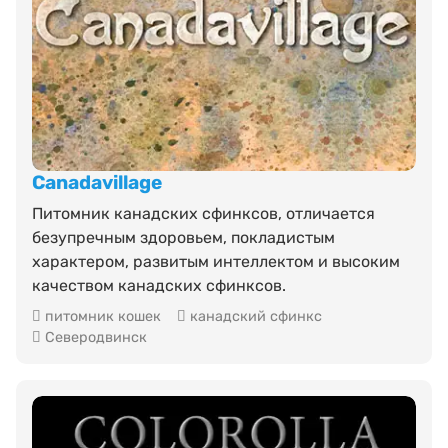
Canadavillage
Питомник канадских сфинксов, отличается
безупречным здоровьем, покладистым
характером, развитым интеллектом и высоким
качеством канадских сфинксов.
питомник кошек
канадский сфинкс
Северодвинск