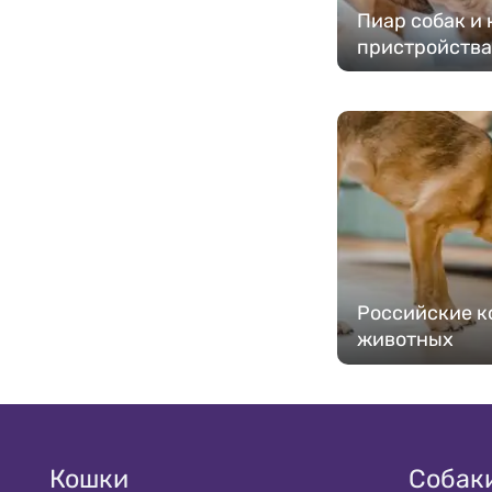
Пиар собак и 
пристройства
Российские к
животных
Кошки
Собак