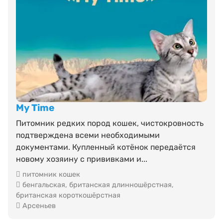
My Time
Питомник редких пород кошек, чистокровность
подтверждена всеми необходимыми
документами. Купленный котёнок передаётся
новому хозяину с прививками и...
питомник кошек
бенгальская
,
британская длинношёрстная
,
британская короткошёрстная
Арсеньев