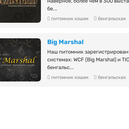
наверное, более чем в 300 выста
бе...
питомник кошек
бенгальская
Big Marshal
Наш питомник зарегистрирован
системах: WCF (Big Marshal) и T
бенгальс...
питомник кошек
бенгальская