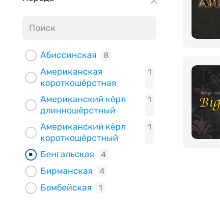
Новосибирская
1
область
Приморский край
1
Республика
1
Абиссинская
8
Башкортостан
Американская
1
Саратовская
1
короткошёрстная
область
Американский кёрл
1
Свердловская
1
длинношёрстный
область
Американский кёрл
1
Томская область
1
короткошёрстный
Челябинская
1
Бенгальская
4
область
Бирманская
4
Бомбейская
1
Британская
3
длинношёрстная