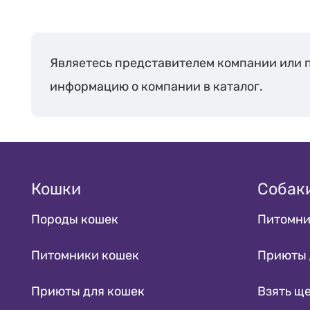
Британская
5
короткошёрстная
Бурманская
2
Являетесь представителем компании или 
Гималайская
1
информацию о компании в каталог.
Девон рекс
3
Донской сфинкс
2
Египетская мау
3
Канадский Сфинкс
1
Кошки
Собак
Мейн-кун
7
Породы кошек
Питомни
Невская маскарадная
2
Ориентальная
3
Питомники кошек
Приюты 
Персидская
1
Сиамская
Приюты для кошек
Взять щ
2