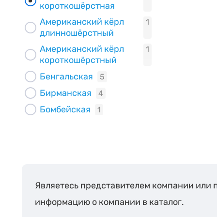
короткошёрстная
Американский кёрл
1
длинношёрстный
Американский кёрл
1
короткошёрстный
Бенгальская
5
Бирманская
4
Бомбейская
1
Британская
3
длинношёрстная
Британская
5
короткошёрстная
Бурманская
3
Являетесь представителем компании или 
Бурмилла
1
информацию о компании в каталог.
длинношёрстный