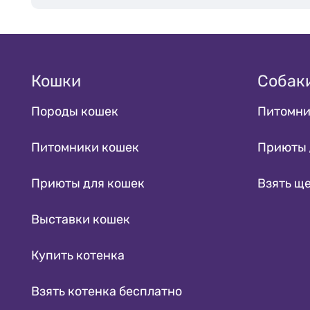
Бурмилла
1
короткошёрстный
Гималайская
1
Девон рекс
4
Кошки
Собак
Донской сфинкс
3
Породы кошек
Питомни
Египетская мау
4
Канадский Сфинкс
1
Питомники кошек
Приюты 
Курильский бобтейл
2
длинношёрстный
Приюты для кошек
Взять щ
Курильский бобтейл
2
Выставки кошек
короткошёрстный
Мейн-кун
14
Купить котенка
Невская маскарадная
4
Ориентальная
Взять котенка бесплатно
3