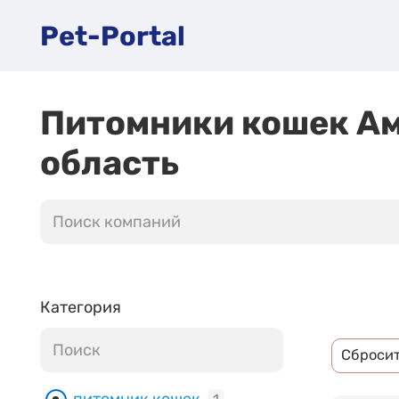
Pet-Portal
Питомники кошек А
область
Категория
Сброси