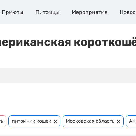
Приюты
Питомцы
Мероприятия
Новос
мериканская короткош
×
×
ть
питомник кошек
Московская область
Ам