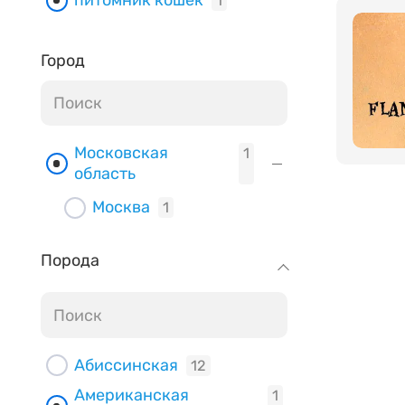
питомник кошек
1
Город
Московская
1
область
Москва
1
Порода
Абиссинская
12
Американская
1