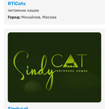
RTiCats
питомник кошек
Город:
Михайлов
,
Москва
Sindycat