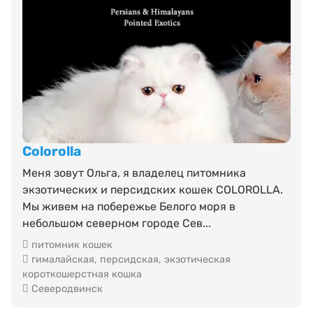
Colorolla
Меня зовут Ольга, я владелец питомника
экзотических и персидских кошек COLOROLLA.
Мы живем на побережье Белого моря в
небольшом северном городе Сев...
питомник кошек
гималайская
,
персидская
,
экзотическая
короткошерстная кошка
Северодвинск